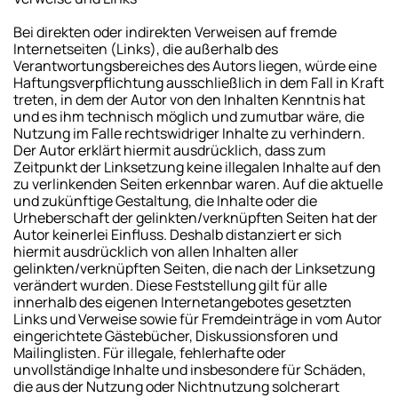
Bei direkten oder indirekten Verweisen auf fremde
Internetseiten (Links), die außerhalb des
Verantwortungsbereiches des Autors liegen, würde eine
Haftungsverpflichtung ausschließlich in dem Fall in Kraft
treten, in dem der Autor von den Inhalten Kenntnis hat
und es ihm technisch möglich und zumutbar wäre, die
Nutzung im Falle rechtswidriger Inhalte zu verhindern.
Der Autor erklärt hiermit ausdrücklich, dass zum
Zeitpunkt der Linksetzung keine illegalen Inhalte auf den
zu verlinkenden Seiten erkennbar waren. Auf die aktuelle
und zukünftige Gestaltung, die Inhalte oder die
Urheberschaft der gelinkten/verknüpften Seiten hat der
Autor keinerlei Einfluss. Deshalb distanziert er sich
hiermit ausdrücklich von allen Inhalten aller
gelinkten/verknüpften Seiten, die nach der Linksetzung
verändert wurden. Diese Feststellung gilt für alle
innerhalb des eigenen Internetangebotes gesetzten
Links und Verweise sowie für Fremdeinträge in vom Autor
eingerichtete Gästebücher, Diskussionsforen und
Mailinglisten. Für illegale, fehlerhafte oder
unvollständige Inhalte und insbesondere für Schäden,
die aus der Nutzung oder Nichtnutzung solcherart