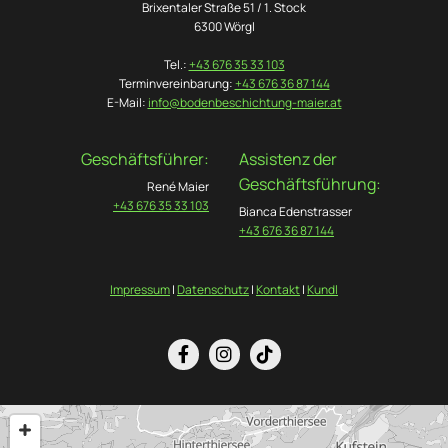
Brixentaler Straße 51 / 1. Stock
6300 Wörgl
Tel.:
+43 676 35 33 103
Terminvereinbarung:
+43 676 36 87 144
E-Mail:
info@bodenbeschichtung-maier.at
Geschäftsführer:
Assistenz der
Geschäftsführung:
René Maier
+43 676 35 33 103
Bianca Edenstrasser
+43 676 36 87 144
Impressum
|
Datenschutz
|
Kontakt
|
Kundl